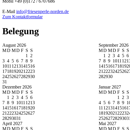
Mobil +49 (0)172 / 6707686
E-Mail
info@friesenperle-norden.de
Zum Kontaktformular
Belegung
August 2026
September 2026
M
D
M
D
F
S
S
M
D
M
D
F
S
S
1
2
1
2
3
4
5
6
3
4
5
6
7
8
9
7
8
9
10
11
12
1
10
11
12
13
14
15
16
14
15
16
17
18
19
2
17
18
19
20
21
22
23
21
22
23
24
25
26
2
24
25
26
27
28
29
30
28
29
30
31
Dezember 2026
Januar 2027
M
D
M
D
F
S
S
M
D
M
D
F
S
S
1
2
3
4
5
6
1
2
3
7
8
9
10
11
12
13
4
5
6
7
8
9
1
14
15
16
17
18
19
20
11
12
13
14
15
16
1
21
22
23
24
25
26
27
18
19
20
21
22
23
2
28
29
30
31
25
26
27
28
29
30
3
April 2027
Mai 2027
M
D
M
D
F
S
S
M
D
M
D
F
S
S