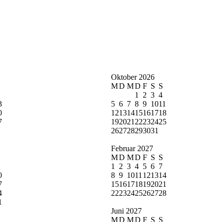
Oktober 2026
M
D
M
D
F
S
S
1
2
3
4
3
5
6
7
8
9
10
11
0
12
13
14
15
16
17
18
7
19
20
21
22
23
24
25
26
27
28
29
30
31
Februar 2027
M
D
M
D
F
S
S
1
2
3
4
5
6
7
0
8
9
10
11
12
13
14
7
15
16
17
18
19
20
21
4
22
23
24
25
26
27
28
1
Juni 2027
M
D
M
D
F
S
S