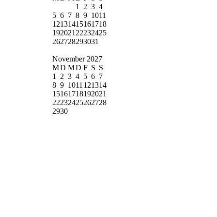
1
2
3
4
5
6
7
8
9
10
11
12
13
14
15
16
17
18
19
20
21
22
23
24
25
26
27
28
29
30
31
November 2027
M
D
M
D
F
S
S
1
2
3
4
5
6
7
8
9
10
11
12
13
14
15
16
17
18
19
20
21
22
23
24
25
26
27
28
29
30