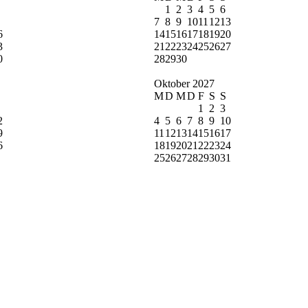
1
2
3
4
5
6
7
8
9
10
11
12
13
6
14
15
16
17
18
19
20
3
21
22
23
24
25
26
27
0
28
29
30
Oktober 2027
M
D
M
D
F
S
S
1
2
3
2
4
5
6
7
8
9
10
9
11
12
13
14
15
16
17
6
18
19
20
21
22
23
24
25
26
27
28
29
30
31