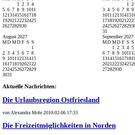
1
2
3
4
1
2
5
6
7
8
9
10
11
3
4
5
6
7
8
9
12
13
14
15
16
17
18
10
11
12
13
14
15
1
19
20
21
22
23
24
25
17
18
19
20
21
22
2
26
27
28
29
30
24
25
26
27
28
29
3
31
August 2027
September 2027
M
D
M
D
F
S
S
M
D
M
D
F
S
S
1
1
2
3
4
5
2
3
4
5
6
7
8
6
7
8
9
10
11
1
9
10
11
12
13
14
15
13
14
15
16
17
18
1
16
17
18
19
20
21
22
20
21
22
23
24
25
2
23
24
25
26
27
28
29
27
28
29
30
30
31
Aktuelle Nachrichten:
Die Urlaubsregion Ostfriesland
von Alexandra Mohr
2010-02-06 17:33
Die Freizeitmöglichkeiten in Norden