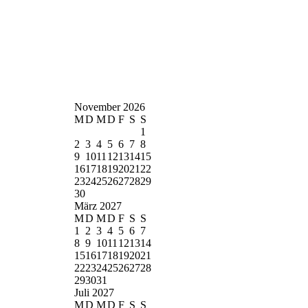
November 2026
M
D
M
D
F
S
S
1
2
3
4
5
6
7
8
9
10
11
12
13
14
15
16
17
18
19
20
21
22
23
24
25
26
27
28
29
30
März 2027
M
D
M
D
F
S
S
1
2
3
4
5
6
7
8
9
10
11
12
13
14
15
16
17
18
19
20
21
22
23
24
25
26
27
28
29
30
31
Juli 2027
M
D
M
D
F
S
S